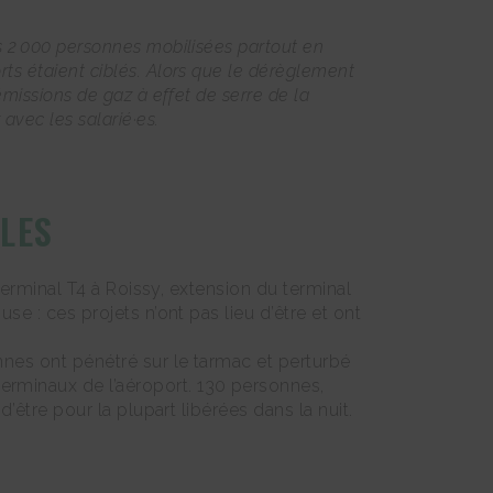
ns 2 000 personnes mobilisées partout en
ts étaient ciblés. Alors que le dérèglement
émissions de gaz à effet de serre de la
avec les salarié·es.
LES
 terminal T4 à Roissy, extension du terminal
se : ces projets n’ont pas lieu d’être et ont
nnes ont pénétré sur le tarmac et perturbé
erminaux de l’aéroport. 130 personnes,
d’être pour la plupart libérées dans la nuit.