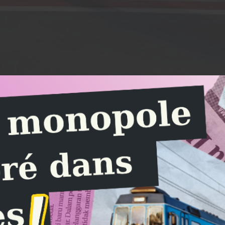
Close
this
module