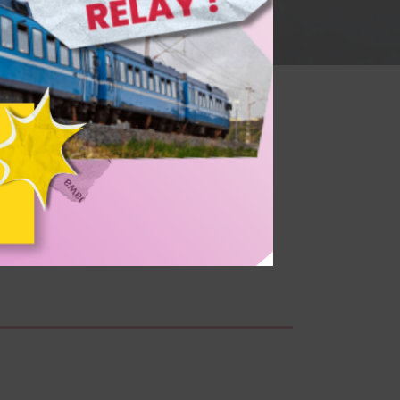
n
ur sur les