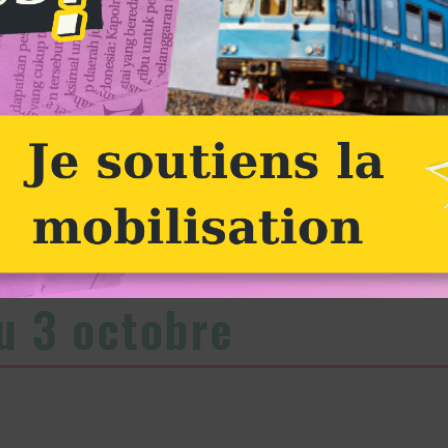
À Roissy, 87 activistes ont pénétré sur le tarmac et perturbé le décollage d'un avio
Alternatiba
 sur l’aviation : reto
u 3 octobre