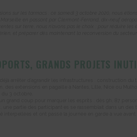
sions sur les tarmacs : ce samedi 3 octobre 2020, nous étio
 Marseille en passant par Clermont-Ferrand, dix-neuf aéropor
ntes sur terre, nous n’avons pas le choix : pour réduire les 
aérien, et préparer dès maintenant la reconversion du secteur 
OPORTS, GRANDS PROJETS INUTI
 déjà arrêter d’agrandir les infrastructures : construction du
n, des extensions en pagaille à Nantes, Lille, Nice ou Mulhou
s du 3 octobre.
é un grand coup pour marquer les esprits : dès 9h, 87 perso
une partie des participant·es se rassemblait dans un des t
té interpellées et ont passé la journée en garde à vue avant 