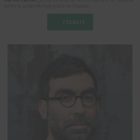
Marine Calmet
, juriste en droit de l’environnement se mobilise
contre le projet Montagne d’or, en Guyane.
J'ÉCOUTE