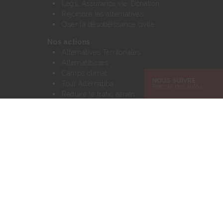
Legs, Assurance vie, Donation
Rejoindre les alternatives
Oser la désobéissance civile
Nos actions
Alternatives Territoriales
Alternatibases
Camps climat
NOUS SUIVRE
Tour Alternatiba
Reçois nos infos
Réduire le trafic aérien
Et si ? Dessinons le monde d’après
Transiscope
Villages des alternatives
Le mouvement Alternatiba
Charte des Alternatiba
Notre réseau
Nos finances
Actualités
Alternatiba et Radio Nova !
Jeu vidéo Chaud chaud le climat
Blog Mediapart