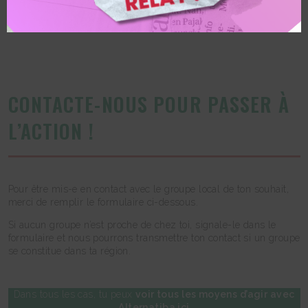
CONTACTE-NOUS POUR PASSER À
L’ACTION !
Pour être mis-e en contact avec le groupe local de ton souhait,
merci de remplir le formulaire ci-dessous.
Si aucun groupe n’est proche de chez toi, signale-le dans le
formulaire et nous pourrons transmettre ton contact si un groupe
se constitue dans ta région.
Dans tous les cas, tu peux
voir tous les moyens d’agir avec
Alternatiba ici