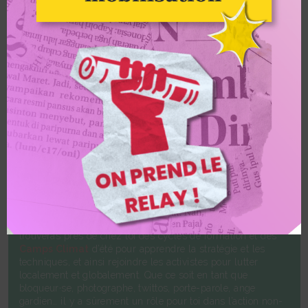
de portrait de Macron, du blocage du Sommet du pétrole de Pau,
aux entrepôts Amazon à la résistance contre des projets
climaticides autoroutiers, de bétonnage, en passant par la lutte
contre la publicité, des milliers de citoyens et citoyennes se sont
mis en action dans tout l’Hexagone. Nous n’avons jamais été
aussi nombreux·ses.
TOI AUSSI, ENTRE EN
RÉSISTANCE POUR LE CLIMAT !
Pour se lancer dans l’action non-violente de désobéissance
civile en toute sécurité, rien de tel que de se former ! Tu
trouveras près de chez toi des cycles de formation et des
Camps Climat
d’été pour apprendre la stratégie et les
techniques, et ainsi rejoindre les activistes pour lutter
localement et globalement. Que ce soit en tant que
bloqueur·se, photographe, twittos, porte-parole, ange
gardien… il y a sûrement un rôle pour toi dans l’action non-