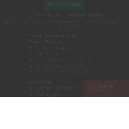
* Champ obligatoire -
Mentions légales
NB : si un téléphone est renseigné, il doit l'être au format international.
Ex : +33612345678
Climat : pourquoi agir ?
Passer à l’action
Rejoindre un groupe
Faire un don
Legs, Assurance vie, Donation
Rejoindre les alternatives
Oser la désobéissance civile
Nos actions
NOUS SUIVRE
Alternatives Territoriales
Reçois nos infos
Alternatibases
Camps climat
Tour Alternatiba
Réduire le trafic aérien
Et si ? Dessinons le monde d’après
Transiscope