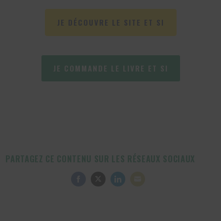
JE DÉCOUVRE LE SITE ET SI
JE COMMANDE LE LIVRE ET SI
PARTAGEZ CE CONTENU SUR LES RÉSEAUX SOCIAUX
Share
Share
Share
Share
on
on
on
on
Facebook
Twitter
LinkedIn
Email