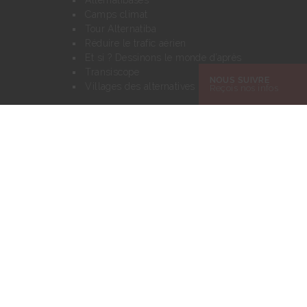
Camps climat
Tour Alternatiba
Réduire le trafic aérien
Et si ? Dessinons le monde d’après
Transiscope
NOUS SUIVRE
Villages des alternatives
Reçois nos infos
Le mouvement Alternatiba
Charte des Alternatiba
Notre réseau
Nos finances
Actualités
Alternatiba et Radio Nova !
Jeu vidéo Chaud chaud le climat
Blog Mediapart
Boutique Alternatiba
Nous contacter
Rechercher :