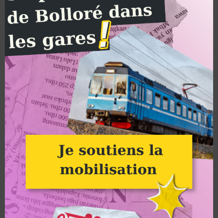
format livre et diffusé par Alternatiba en février 2021 avec un
grand succès (2 000 exemplaires commandés en 2 mois !).
Nous décidons de le réimprimer en 4 000 exemplaires de plus
pour le diffuser dans les
Camps Climat
mais aussi dans les
magasins Biocoop et, depuis septembre 2021, dans les
librairies.
Ce recueil est une invitation à se projeter dès à présent dans un
futur qui est loin d’être impossible : il renvoie vers tous les
acteurs qui sont déjà en train d’en bâtir les contours. Chaque
thématique est accompagnée d’une sélection d’actions très
concrètes dont chacun·e peut s’emparer. N’attendons pas demain
pour développer les alternatives qui existent aujourd’hui :
commençons dès à présent à transformer la fiction en réalité !