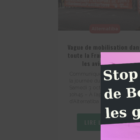
Alternatiba
Vague de mobilisation dan
toute la France pour cloue
les avions au sol
Communiqués de presse de
la journée du 3 octobre 2020
Samedi 3 octobre 2020,
10h45 – À l’appel
d’Alternatiba et […]
LIRE L'ARTICLE