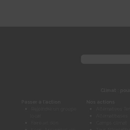
Rechercher :
Climat : pou
Passer à l’action
Nos actions
Rejoindre un groupe
Alternatives Ter
local
Alternatibases
Faire un don
Camps climat
Legs, Assurance vie,
Tour Alternatib