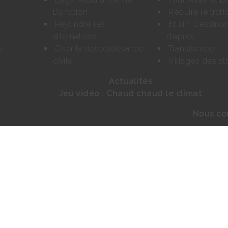
Donation
Réduire le trafi
Rejoindre les
Et si ? Dessin
alternatives
d’après
Oser la désobéissance
Transiscope
s
civile
Villages des al
Actualités
Jeu vidéo : Chaud chaud le climat
Nous co
Contact