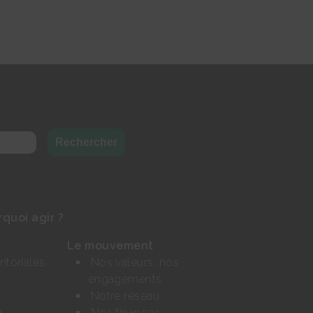
rquoi agir ?
Le mouvement
ritoriales
Nos valeurs, nos
engagements
Notre réseau
a
Nos finances