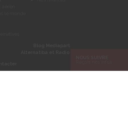
c aérien
ons le monde
ternatives
Blog Mediapart
Alternatiba et Radio Nova
NOUS SUIVRE
Reçois nos infos
ntacter
 Presse