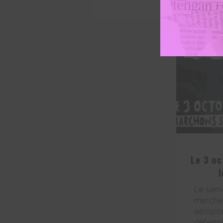
Le 3 o
Le same
marcher
aéropor
détermi