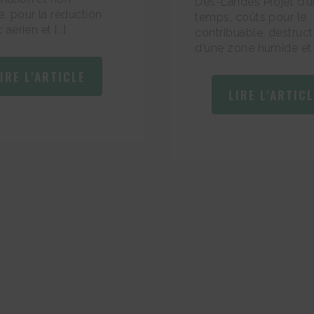
Des-Landes Projet d’u
e, pour la réduction
temps, coûts pour le
c aérien et […]
contribuable, destruct
d’une zone humide et 
IRE L'ARTICLE
LIRE L'ARTIC