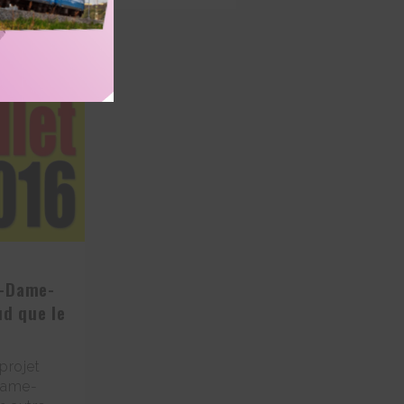
e-Dame-
d que le
projet
Dame-