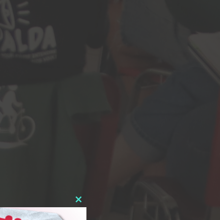
Close
this
module