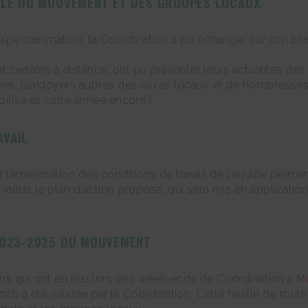
BALE DU MOUVEMENT ET DES GROUPES LOCAUX
uipe d’animation, la Coordination a pu échanger sur son bil
certains à distance, ont pu présenter leurs actualités des 
ives, plaidoyers auprès des élu·es locaux et de nombreuses 
ilisé·es cette année encore !
AVAIL
sur l’amélioration des conditions de travail de l’équipe per
 validé le plan d’action proposé, qui sera mis en applicati
 2023-2025 DU MOUVEMENT
ons qui ont eu lieu lors des week-ends de Coordination à
Ma
2026 a été validée par la Coordination. Cette feuille de route 