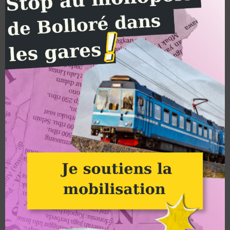
Groupe Alternatiba Strasbourg
Faisons barrage au désastre
social et écologique que
représente la réforme des
retraites !
Alternatiba Strasbourg appelle à la
grève ce jeudi 19 janvier 2023, et à
tous types de mobilisations contre
cette réforme des retraites
profondément injuste, inutile et anti-
écologique.
LIRE L'ARTICLE