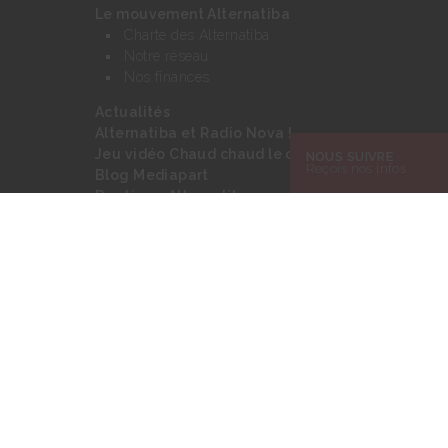
Le mouvement Alternatiba
Charte des Alternatiba
Notre réseau
Nos finances
Actualités
Alternatiba et Radio Nova !
Jeu vidéo Chaud chaud le climat
NOUS SUIVRE
Reçois nos infos
Blog Mediapart
Boutique Alternatiba
Nous contacter
Rechercher :