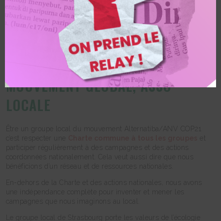
2024
MOUVEMENT GLOBAL, ASSO
LOCALE
Être un groupe local du mouvement Alternatiba/ANV COP21
c’est respecter une
Charte commune à tous les groupes
et
participer régulièrement à des campagnes et des actions
coordonnées nationalement. Cela veut aussi dire que nous
bénéficions d’un réseau et de ressources nationales.
En-dehors de la Charte et des actions nationales, nous avons
une indépendance complète pour inventer et mener les
campagnes que nous imaginons au local.
Le groupe local de Strasbourg porte les valeurs de l’écologie