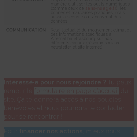
manière d’utiliser les outils numériques
(comme ceux de
sans-nuage.fr
), les
bonnes et mauvaises pratiques, mais
aussi la sécurité ou l’anonymat des
données
COMMUNICATION
Relai l’actualité du mouvement climat et
des informations spécifiques à
Alternatiba Strasbourg sur nos
différents canaux (réseaux sociaux,
newsletter et site internet)
Intéressé·e pour nous rejoindre ?
Tu peux
remplir le
formulaire en page d’accueil
du
site. Ça te donnera accès à nos boucles
bénévoles et nous pourrons te contacter
pour se rencontrer !
Pour
financer nos actions
, mieux nous