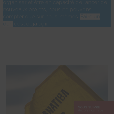
organiser et être en capacité de lancer de
nouveaux projets, nous ne pouvons
compter que sur nous-mêmes.
Faire un
don
c’est déjà agir.
NOUS SUIVRE
Reçois nos infos