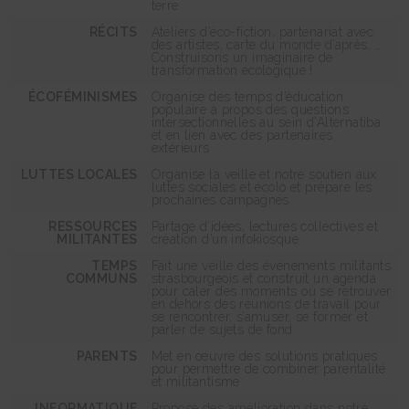
terre
RÉCITS
Ateliers d’éco-fiction, partenariat avec
des artistes, carte du monde d’après, …
Construisons un imaginaire de
transformation écologique !
ÉCOFÉMINISME
S
Organise des temps d’éducation
populaire à propos des questions
intersectionnelles au sein d’Alternatiba
et en lien avec des partenaires
extérieurs
LUTTES LOCALES
Organise la veille et notre soutien aux
luttes sociales et écolo et prépare les
prochaines campagnes
RESSOURCES
Partage d’idées, lectures collectives et
MILITANTES
création d’un infokiosque
TEMPS
Fait une veille des événements militants
COMMUNS
strasbourgeois et construit un agenda
pour caler des moments où se retrouver
en dehors des réunions de travail pour
se rencontrer, s’amuser, se former et
parler de sujets de fond
PARENTS
Met en œuvre des solutions pratiques
pour permettre de combiner parentalité
et militantisme
INFORMATIQUE
Propose des amélioration dans notre