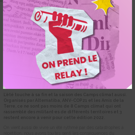
Alternatiba
Camps climat : cet été
le mouvement climat
s’est rassemblé
L’été touche à sa fin et la saison des Camps climat aussi.
Organisés par Alternatiba, ANV-COP21 et les Amis de la
Terre, ce ne sont pas moins de 8 Camps climat qui ont
rassemblé des militant·es de différents territoires et 3
restent encore à venir pour cette édition 2022.
On vient aussi de vivre un été rythmé par des catastrophes à
répétition, nous avons tou·tes senti les conséquences du