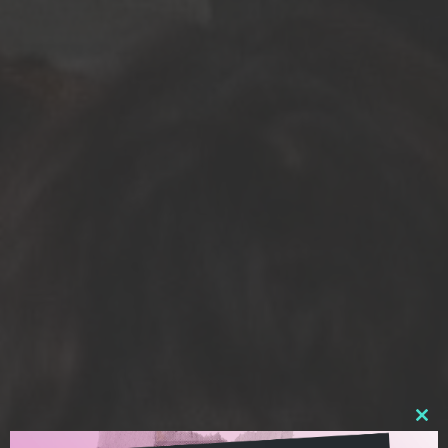
Clos
this