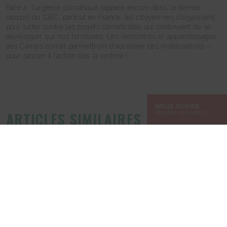
Face à l’urgence climatique rappelé encore dans le dernier
rapport du GIEC, partout en France, les citoyen·nes s’organisent
pour lutter contre les projets climaticides qui continuent de se
développer sur nos territoires. Les rencontres et apprentissages
des Camps climat permettront d’accélérer ces mobilisations –
pour passer à l’action dès la rentrée !
NOUS SUIVRE
Reçois nos infos
ARTICLES SIMILAIRES
Dans un contexte d’effondrement, Alternatiba Haïti se
mobilise encore et toujours pour l’écologie !
par Alternatiba
Relay et Bolloré : plus de 47 000 citoyen⋅nes se
mobilisent pour le climat et pour un espace public
neutre
par Alternatiba
Quelques ordinateurs sauvés lors des install party à