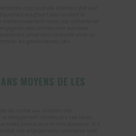
écembre 2015 avait été tellement fort qu’il
tiquement insuffisant pour contenir le
ne malheureusement raison aux militantes et
ngagé·es dans la trajectoire suicidaire
ouvement climat dans la société civile au
 combler les graves lacunes des
SANS MOYENS DE LES
te de s’accorder aux constats des
er le dérèglement climatique à ces seuils.
n’était prévue pour le faire appliquer, et il
ésultat, ces engagements volontaires sont