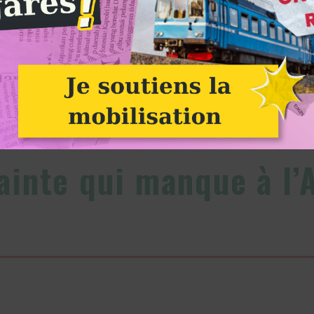
Crédit photo : Baptiste Soubra du Collectif la Faille
Alternatiba
ainte qui manque à l’