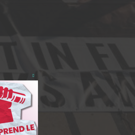
Close
this
module