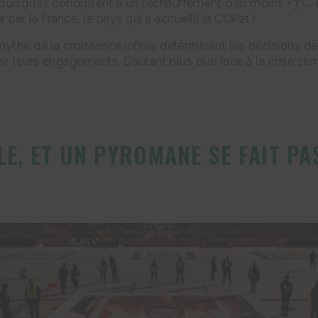
uisqu’ils conduisent à un réchauffement d’au moins +3°C, 
r la France, le pays qui a accueilli la COP21 !
 mythe de la croissance infinie déterminent les décisions
enir leurs engagements. D’autant plus que face à la crise c
LE, ET UN PYROMANE SE FAIT P