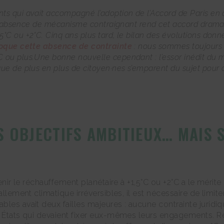
s qui avait accompagné l’adoption de l’Accord de Paris en d
. L’absence de mécanisme contraignant rend cet accord drama
°C ou +2°C. Cinq ans plus tard, le bilan des évolutions don
poque cette absence de contrainte
: nous sommes toujours e
 ou plus.Une bonne nouvelle cependant : l’essor inédit du m
ue de plus en plus de citoyen·nes s’emparent du sujet pour
 OBJECTIFS AMBITIEUX… MAIS 
tenir le réchauffement planétaire à +1,5°C ou +2°C a le méri
allement climatique irréversibles, il est nécessaire de limit
es avait deux failles majeures : aucune contrainte juridique 
es États qui devaient fixer eux-mêmes leurs engagements. R