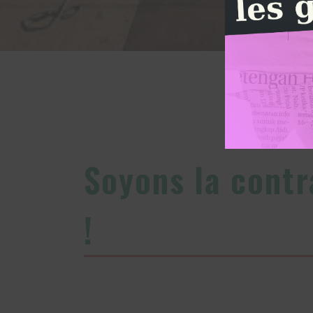
Soyons la contr
!