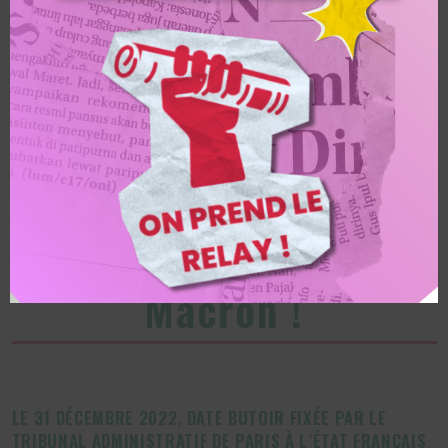
Alternatiba
“Qui aurait pu prédire
la crise climatique ?”
Tout le monde sauf
Macron !
LE 31 DÉCEMBRE 2022, DATE BUTOIR FIXÉE PAR LE
TRIBUNAL ADMINISTRATIF DE PARIS À L’ÉTAT FRANÇAIS