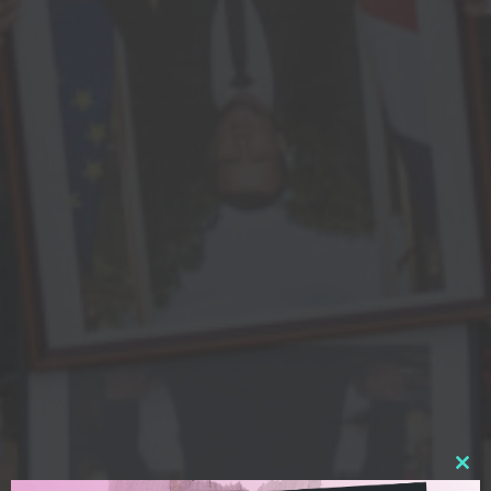
Clos
this