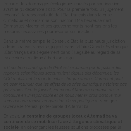
“réparer” les dommages écologiques causés par son inaction
avant le 31 décembre 2022. Pour la première fois, un jugement
reconnaît la responsabilité de l’État français dans la crise
climatique et condamne son inaction ! Malheureusement,
Emmanuel Macron et ses gouvernements n’ont pas pris les
mesures nécessaires pour réparer son inaction.
Dans le même temps, le Conseil d’État, la plus haute juridiction
administrative française, jugeait dans l’affaire Grande-Synthe que
l’État français était également dans l’illégalité au regard de sa
trajectoire climatique à horizon 2030.
«
L’inaction climatique de l’État est reconnue par la justice, les
rapports scientifiques s’accumulent depuis des décennies, les
COP mobilisent le monde entier chaque année… Comment peut-
on oser insinuer que les effets de la crise climatique n’étaient pas
prévisibles ? En le faisant, Emmanuel Macron continue de se
conduire en irresponsable et de nous mener droit dans le mur
sans aucune remise en question de sa politique
», s’indigne
Gwénaëlle Ménez, porte-parole d’Alternatiba
En 2023,
la centaine de groupes locaux Alternatiba va
continuer de se mobiliser face à l’urgence climatique et
sociale
, en dénonçant les fausses solutions proposées par le