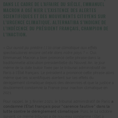
DANS LE CADRE DE L’AFFAIRE DU SIÈCLE, EMMANUEL
MACRON A OSÉ NIER L’EXISTENCE DES ALERTES
SCIENTIFIQUES ET DES MOUVEMENTS CITOYENS SUR
L’URGENCE CLIMATIQUE. ALTERNATIBA S’INDIGNE DE
L’INDÉCENCE DU PRÉSIDENT FRANÇAIS, CHAMPION DE
L’INACTION.
«
Qui aurait pu prédire […] la crise climatique aux effets
spectaculaires encore cet été dans notre pays ?
». Oui,
Emmanuel Macron a bien prononcé cette phrase dans la
traditionnelle allocution présidentielle du Nouvel An, le jour
même de la date butoir fixée par le tribunal administratif de
Paris à l’État français. Le président a prononcé cette phrase alors
même que les scientifiques alertent sur les effets du
dérèglement climatique depuis des décennies et que la justice a
doublement condamné la France pour inaction climatique en
2021.
Pour rappel, le 3 février 2021, le tribunal administratif de Paris
a
condamné l’État français pour “carence fautive” dans la
lutte contre le dérèglement climatique
. Puis, le 14 octobre
suivant, ce même tribunal a de nouveau condamné l’Etat à