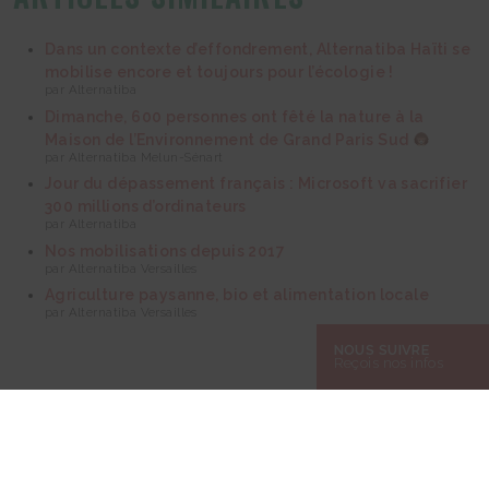
Dans un contexte d’effondrement, Alternatiba Haïti se
mobilise encore et toujours pour l’écologie !
par Alternatiba
Dimanche, 600 personnes ont fêté la nature à la
Maison de l’Environnement de Grand Paris Sud
par Alternatiba Melun-Sénart
Jour du dépassement français : Microsoft va sacrifier
300 millions d’ordinateurs
par Alternatiba
Nos mobilisations depuis 2017
par Alternatiba Versailles
Agriculture paysanne, bio et alimentation locale
par Alternatiba Versailles
NOUS SUIVRE
Reçois nos infos
26 mai 2020
PARTAGEZ CE CONTENU SUR LES RÉSEAUX SOCIAUX