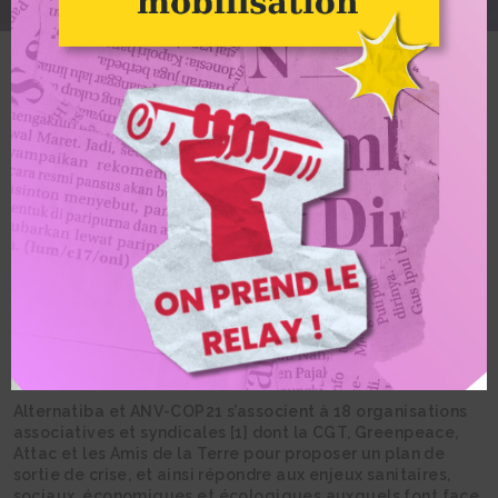
Crédit photo : Alejandro M Guillen
Alternatiba
Plus Jamais ça : 34
mesures pour un plan
de sortie de crise
Alternatiba et ANV-COP21 s’associent à 18 organisations
associatives et syndicales [1] dont la CGT, Greenpeace,
Attac et les Amis de la Terre pour proposer un plan de
sortie de crise, et ainsi répondre aux enjeux sanitaires,
sociaux, économiques et écologiques auxquels font face