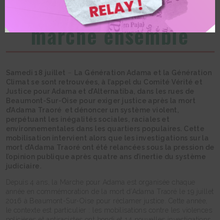
Génération Climat ont
marché ensemble
Samedi 18 juillet
–
La Génération Adama et la Génération
Climat se sont retrouvées, à l’appel du Comité Vérité et
Justice pour Adama et d’Alternatiba, dans les rues de
Beaumont-Sur-Oise pour exiger justice après la mort
d’Adama Traoré et dénoncer un système violent,
perpétuant les inégalités sociales, raciales et
environnementales dans les quartiers populaires. Cette
mobilisation intervient alors que les investigations sur la
mort d’Adama Traoré ont été relancées sous la pression de
l’opinion publique après quatre ans d’inertie du système
judiciaire.
Depuis 4 ans, la Marche pour Adama est organisée chaque
année en commémoration de la mort d’Adama Traoré le 19 juillet
2016 à Beaumont-Sur-Oise pour réclamer justice. Cette année,
le contexte est particulier : les mobilisations contre les violences
policières et antiracistes ont bondi et 14 nouvelles investigations