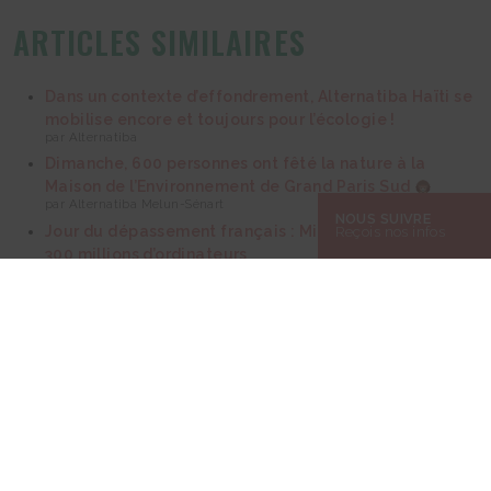
ARTICLES SIMILAIRES
Dans un contexte d’effondrement, Alternatiba Haïti se
mobilise encore et toujours pour l’écologie !
par Alternatiba
Dimanche, 600 personnes ont fêté la nature à la
Maison de l’Environnement de Grand Paris Sud
par Alternatiba Melun-Sénart
NOUS SUIVRE
Jour du dépassement français : Microsoft va sacrifier
Reçois nos infos
300 millions d’ordinateurs
par Alternatiba
Nos mobilisations depuis 2017
par Alternatiba Versailles
Agriculture paysanne, bio et alimentation locale
par Alternatiba Versailles
18 juillet 2020