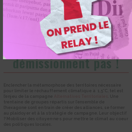
l’inaction des
politiques, les
citoyen·ne·s ne
démissionnent pas !
Enclencher la métamorphose des territoires nécessaire
pour limiter le réchauffement climatique à 1,5°C, tel est
l’enjeu de la campagne
Alternatives Territoriales
. Une
trentaine de groupes répartis sur l’ensemble de
l’hexagone sont en train de créer des alliances, se former
au plaidoyer et à la stratégie de campagne. Leur objectif
? Mobiliser des citoyen·ne·s pour mettre le climat au coeur
des politiques locales.