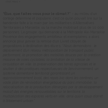
c’est nous »
“Élus, que faites-vous pour le climat ?”
– au milieu d’un
cortège déterminé et populaire, c’est ce qu’on pouvait lire sur la
banderole faite à la main par les militant·e·s d’Alternatives
Territoriales à Marseille, où la marche mobilisait plus de 10 000
personnes. Le groupe, qui demande à la Métropole Aix-Marseille
Provence des engagements ambitieux et exemplaires, a alors
annoncé pour janvier la remise d’un Livret citoyen de
propositions à destination des élu·e·s. “
Nous demandons : le
déploiement d’un réseau métropolitain de transport public
performant, la promotion des mobilités douces par la création
massive de voies cyclables, la limitation de la vitesse de
circulation en ville, la préservation des terres agricoles et le
soutien à des pratiques respectueuses de l’environnement, un
système alimentaire territorial garantissant un
approvisionnement local, des repas bio dans les cantines, un
vaste plan de rénovation énergétique du parc immobilier, la
relocalisation de la production d’énergies par le développement
massif des énergies renouvelables sur le territoire, la
multiplication des espaces verts en ville, ainsi qu’un coup d’arrêt
à l’étalement urbain.
”