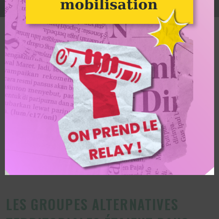
Photo : Pablo Porlan
Alternatiba
“Élu·e·s locaux, que
faites-vous pour le
climat ?”
LES GROUPES ALTERNATIVES