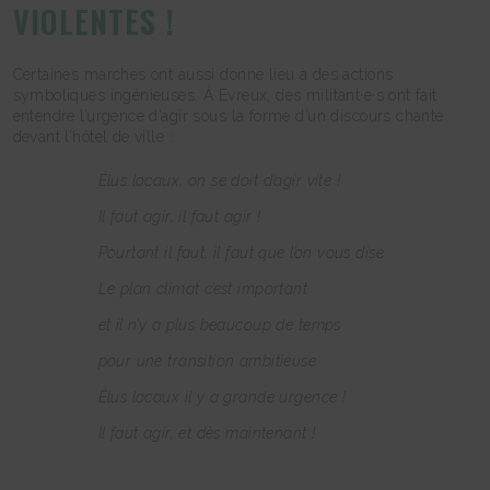
VIOLENTES !
Certaines marches ont aussi donné lieu à des actions
symboliques ingénieuses. À Evreux, des militant·e·s ont fait
entendre l’urgence d’agir sous la forme d’un discours chanté
devant l’hôtel de ville :
Élus locaux, on se doit d’agir vite !
Il faut agir, il faut agir !
Pourtant il faut, il faut que l’on vous dise :
Le plan climat c’est important
et il n’y a plus beaucoup de temps
pour une transition ambitieuse.
Élus locaux il y a grande urgence !
Il faut agir, et dès maintenant !