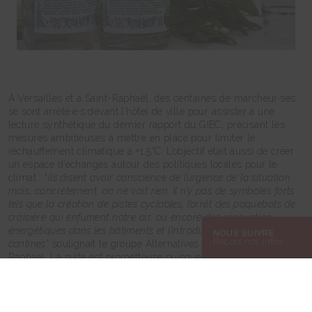
À Versailles et à Saint-Raphaël, des centaines de marcheur·ses
se sont arrêté·e·s devant l’hôtel de ville pour assister à une
lecture synthétique du dernier rapport du GIEC, précisant les
mesures ambitieuses à mettre en place pour limiter le
réchauffement climatique à +1,5°C. L’objectif était aussi de créer
un espace d’échanges autour des politiques locales pour le
climat : “
ils disent avoir conscience de l’urgence de la situation
mais, concrètement, on ne voit rien. Il n’y pas de symboles forts
tels que la création de pistes cyclables, l’arrêt des paquebots de
croisière qui enfument notre air, ou encore des rénovation
énergétiques dans les bâtiments et l’introduction du bio dans les
NOUS SUIVRE
Reçois nos infos
cantines
” soulignait le groupe Alternatives Territoriales de Saint-
Raphaël. La suite est prometteuse puisque le groupe de Saint-
Raphaël va présenter la charte ECO’VAR à la communauté
d’agglomération et met en place de nombreux partenariats pour
mobiliser les acteur·trice·s locaux.