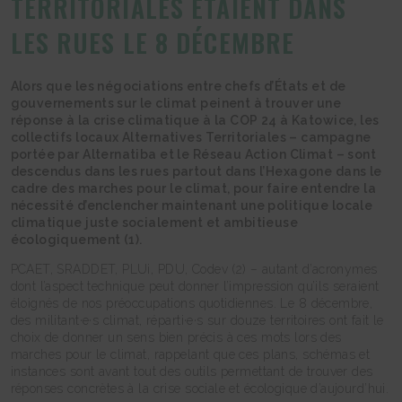
TERRITORIALES ÉTAIENT DANS
LES RUES LE 8 DÉCEMBRE
Alors que les négociations entre chefs d’États et de
gouvernements sur le climat peinent à trouver une
réponse à la crise climatique à la COP 24 à Katowice, les
collectifs locaux Alternatives Territoriales – campagne
portée par Alternatiba et le Réseau Action Climat – sont
descendus dans les rues partout dans l’Hexagone dans le
cadre des marches pour le climat, pour faire entendre la
nécessité d’enclencher maintenant une politique locale
climatique juste socialement et ambitieuse
écologiquement (1).
PCAET, SRADDET, PLUi, PDU, Codev (2) – autant d’acronymes
dont l’aspect technique peut donner l’impression qu’ils seraient
éloignés de nos préoccupations quotidiennes. Le 8 décembre,
des militant·e·s climat, réparti·e·s sur douze territoires ont fait le
choix de donner un sens bien précis à ces mots lors des
marches pour le climat, rappelant que ces plans, schémas et
instances sont avant tout des outils permettant de trouver des
réponses concrètes à la crise sociale et écologique d’aujourd’hui.