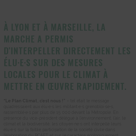
À LYON ET À MARSEILLE, LA
MARCHE A PERMIS
D’INTERPELLER DIRECTEMENT LES
ÉLU·E·S SUR DES MESURES
LOCALES POUR LE CLIMAT À
METTRE EN ŒUVRE RAPIDEMENT.
“Le Plan Climat, c’est nous !”
– tel était le message
qu’adressaient aux élu·e·s les militant·e·s grenobloi·se⋅s,
rassemblé·e·s par plus de 15 000 devant la Métropole. En
présence du vice-président délégué à l’environnement, l’air, le
climat et la biodiversité, les citoyen·ne·s ont interpellé leurs
élu·e·s sur la faible participation de la société civile dans
l’élaboration du PCAET et sur le caractère écologiquement