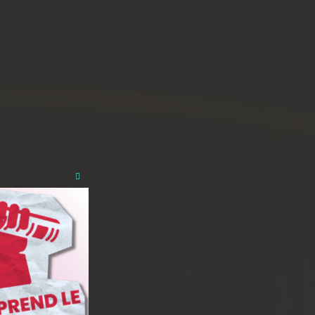
Close
this
module