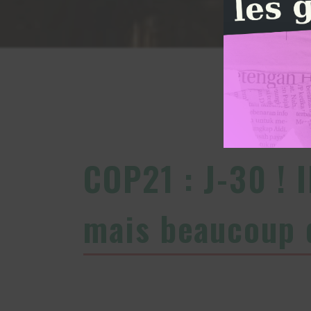
COP21 : J-30 ! I
mais beaucoup 