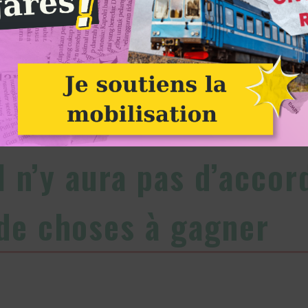
Paris Climat 2015
Alternatiba
l n’y aura pas d’accor
de choses à gagner