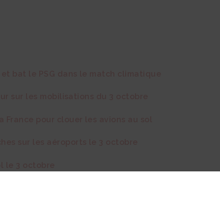
on et bat le PSG dans le match climatique
our sur les mobilisations du 3 octobre
 France pour clouer les avions au sol
es sur les aéroports le 3 octobre
l le 3 octobre