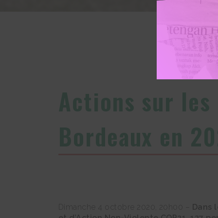
Actions sur les
Bordeaux en 20
Dimanche 4 octobre 2020, 20h00 –
Dans l
et d’Action Non-Violente COP21, 137 per