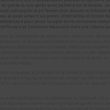
 en garde-à-vue après avoir pénétré sur le tarmac, s
s sont convoqués le 22 février 2021 devant le tribunal 
nac et avoir atteint les pistes. Alternatiba et Action 
lémentaire pour poser le sujet de la nécessaire réduc
and Piccard et Catherine Maunoury dans une tribune p
ennes qui s’interposent de manière non-violente pour dénoncer
aberrant. Ils et elles vont bénéficier d’un soutien sans fail
s mobilisés face à l’urgence climatique, employés et étudian
sations environnementales étaient présents lors des mobilisa
nce civile sont nécessaires pour faire avancer le débat sur l
ole d’Alternatiba.
ard, explorateur et président de la Fondation Solar Impuls
ne appelant à
“ne pas se tromper de combat”
, en défendant 
1] “
Le seul avion vert aujourd’hui est celui qui ne vole pas.
”
cteur aéronautique pour se décarboner se résument soit à 
ions techniques comme l’avion hydrogène qui ne seront jam
mpreinte carbone de la France selon le cabinet BL Evolution 