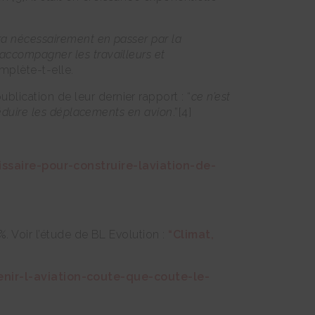
dra nécessairement en passer par la
 accompagner les travailleurs et
mplète-t-elle.
blication de leur dernier rapport : “
ce n’est
 réduire les déplacements en avion
.”[4]
ssaire-pour-construire-laviation-de-
%. Voir l’étude de BL Evolution :
“Climat,
ir-l-aviation-coute-que-coute-le-