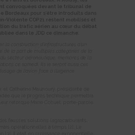
ont convoquées devant le tribunal de
de Bordeaux pour s’être introduits dans
Non-Violente COP21 restent mobilisés et
tion du trafic aérien au cœur du débat
ubliée dans le JDD ce dimanche.
 la construction d’infrastructures d’un
le de la part de multiples catégories de la
ts du secteur aéronautique, membres de la
tions ce samedi. Ils le seront aussi ces
’usage de l’avion face à l’urgence
e, et Catherine Maunoury, présidente de
l’idée que le progrès technique permettra
 leur rétorque Marie Cohuet, porte-parole
des fausses solutions (agrocarburants,
ais opérationnelles à temps [2]. Le
[3]. Il était en croissance exponentielle