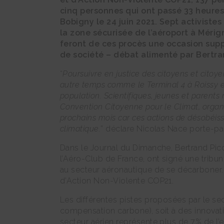
cinq personnes qui ont passé 33 heures
Bobigny le 24 juin 2021. Sept activiste
la zone sécurisée de l’aéroport à Mérig
feront de ces procès une occasion supp
de société – débat alimenté par Bertr
“
Poursuivre en justice des citoyens et citoy
autre temps comme le Terminal 4 à Roissy est 
population. Scientifiques, jeunes et parent
Convention Citoyenne pour le Climat, organi
prochains mois car ces actions de désobéissa
climatique.
” déclare Nicolas Nace porte-par
Dans le Journal du Dimanche, Bertrand Picc
l’Aéro-Club de France, ont signé une tribu
au secteur aéronautique de se décarboner. [
d’Action Non-Violente COP21.
Les différentes pistes proposées par le se
compensation carbone), soit à des innovat
secteur aérien représente plus de 7% de l’e