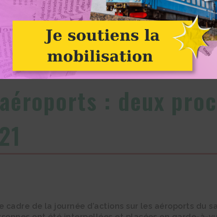
Actions sur les aéroports : deux procès à Paris et Bordeaux en 2021 : Image à la un
Alternatiba
 aéroports : deux proc
21
e cadre de la journée d’actions sur les aéroports du s
sonnes ont été interpellées et placées en garde-à-vue