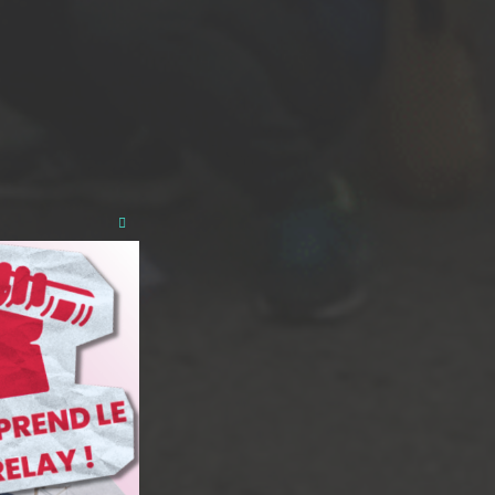
Close
this
module