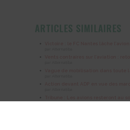
ARTICLES SIMILAIRES
Victoire : le FC Nantes lâche l’avi
par Alternatiba
Vents contraires sur l’aviation : ret
par Alternatiba
Vague de mobilisation dans toute la
par Alternatiba
Action devant ADP en vue des march
par Alternatiba
Tribune : Les avions resteront au so
par Alternatiba