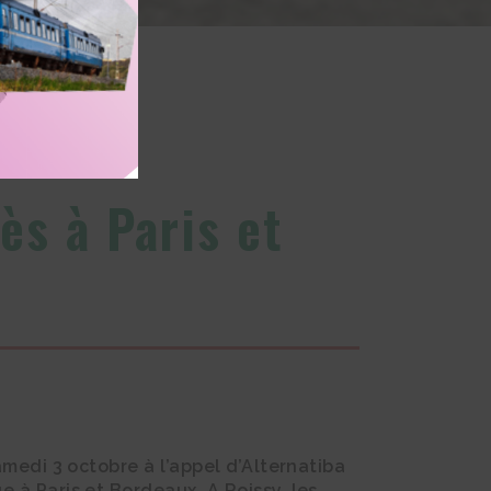
e
ès à Paris et
amedi 3 octobre à l’appel d’Alternatiba
 à Paris et Bordeaux. A Roissy, les