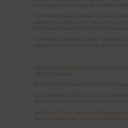
avant la crise de la Covid-19, il serait incoh
“
Ne déplaçons pas le débat au mauvais endroi
réduction du trafic aérien. Nous n’avons pa
travailleuses dans cette transition et adapt
Comme la présidente du Haut Conseil pour le
pas le moment de soutenir l’aviation coûte 
[1]
https://www.lejdd.fr/Societe/tribun
demain-3995946
[2] Pour en savoir plus, lire
le dossier de 
[3] Cette valeur n’inclut pas la part des vi
pouvons-nous (encore) prendre l’avion 
[4]
https://www.lemonde.fr/planete/ar
haut-conseil-pour-le-climat-rappelle-