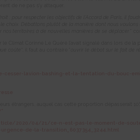
érent de ne pas s’y attaquer.
t : pour respecter les objectifs de l’Accord de Paris, il fau
s le choix. Débattons plutôt de la manière dont nous voulons
er nos territoires à de nouvelles manières de se déplacer.
” co
 Climat Corinne Le Quéré l’avait signalé dans lors de la pu
que coûte
”, il faut au contraire “
ouvrir le débat sur le fait de
e-cesser-lavion-bashing-et-la-tentation-du-bouc-emi
presse
siteurs étrangers, auquel cas cette proportion dépasserait 10
?”
ticle/2020/04/21/ce-n-est-pas-le-moment-de-souten
l-urgence-de-la-transition_6037354_3244.html