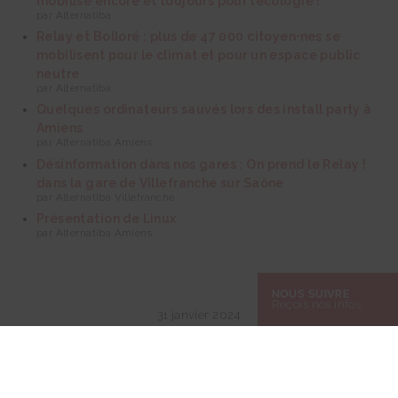
mobilise encore et toujours pour l’écologie !
par Alternatiba
Relay et Bolloré : plus de 47 000 citoyen⋅nes se
mobilisent pour le climat et pour un espace public
neutre
par Alternatiba
Quelques ordinateurs sauvés lors des install party à
Amiens
par Alternatiba Amiens
Désinformation dans nos gares : On prend le Relay !
dans la gare de Villefranche sur Saône
par Alternatiba Villefranche
Présentation de Linux
par Alternatiba Amiens
NOUS SUIVRE
Reçois nos infos
31 janvier 2024
PARTAGEZ CE CONTENU SUR LES RÉSEAUX SOCIAUX