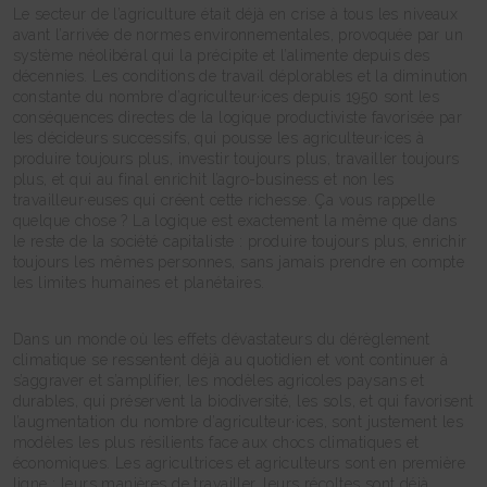
Le secteur de l’agriculture était déjà en crise à tous les niveaux
avant l’arrivée de normes environnementales, provoquée par un
système néolibéral qui la précipite et l’alimente depuis des
décennies. Les conditions de travail déplorables et la diminution
constante du nombre d’agriculteur·ices depuis 1950 sont les
conséquences directes de la logique productiviste favorisée par
les décideurs successifs, qui pousse les agriculteur·ices à
produire toujours plus, investir toujours plus, travailler toujours
plus, et qui au final enrichit l’agro-business et non les
travailleur·euses qui créent cette richesse. Ça vous rappelle
quelque chose ? La logique est exactement la même que dans
le reste de la société capitaliste : produire toujours plus, enrichir
toujours les mêmes personnes, sans jamais prendre en compte
les limites humaines et planétaires.
Dans un monde où les effets dévastateurs du dérèglement
climatique se ressentent déjà au quotidien et vont continuer à
s’aggraver et s’amplifier, les modèles agricoles paysans et
durables, qui préservent la biodiversité, les sols, et qui favorisent
l’augmentation du nombre d’agriculteur·ices, sont justement les
modèles les plus résilients face aux chocs climatiques et
économiques. Les agricultrices et agriculteurs sont en première
ligne ; leurs manières de travailler, leurs récoltes sont déjà