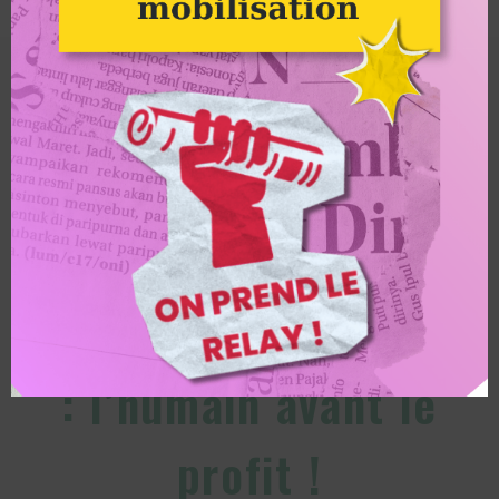
Illustration d'Étienne Davodeau pour et-si.alternatiba.eu
Alternatiba
Alternatiba soutient le
mouvement social du
monde agricole
: l’humain avant le
profit !