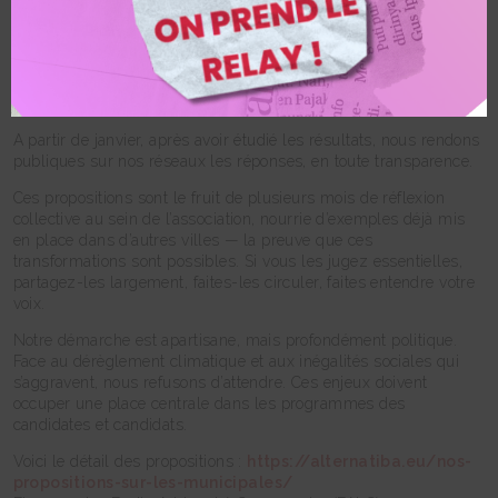
les listes actuellement candidates aux municipales de 2026
pour leur soumettre des mesures ambitieuses et indispensables
à mettre en œuvre lors de leur prochain mandat. Nous leur
avons adressé un questionnaire précis, en leur demandant de
prendre position clairement : s’engager, ou refuser de le faire.
A partir de janvier, après avoir étudié les résultats, nous rendons
publiques sur nos réseaux les réponses, en toute transparence.
Ces propositions sont le fruit de plusieurs mois de réflexion
collective au sein de l’association, nourrie d’exemples déjà mis
en place dans d’autres villes — la preuve que ces
transformations sont possibles. Si vous les jugez essentielles,
partagez-les largement, faites-les circuler, faites entendre votre
voix.
Notre démarche est apartisane, mais profondément politique.
Face au dérèglement climatique et aux inégalités sociales qui
s’aggravent, nous refusons d’attendre. Ces enjeux doivent
occuper une place centrale dans les programmes des
candidates et candidats.
Voici le détail des propositions :
https://alternatiba.eu/nos-
propositions-sur-les-municipales/