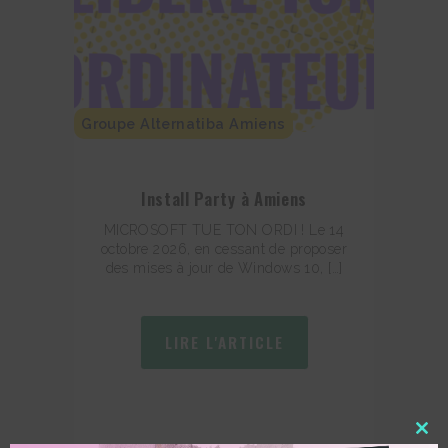
Groupe Alternatiba Amiens
Install Party à Amiens
MICROSOFT TUE TON ORDI ! Le 14
octobre 2026, en cessant de proposer
des mises à jour de Windows 10, […]
LIRE L'ARTICLE
Clos