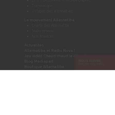
Et si ? Dessinons le monde d’après
Transiscope
Villages des alternatives
Le mouvement Alternatiba
Charte des Alternatiba
Notre réseau
Nos finances
Actualités
Alternatiba et Radio Nova !
Jeu vidéo Chaud chaud le climat
NOUS SUIVRE
Blog Mediapart
Reçois nos infos
Boutique Alternatiba
Nous contacter
Rechercher :