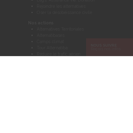
Rejoindre les alternatives
Oser la désobéissance civile
Nos actions
Alternatives Territoriales
Alternatibases
Camps climat
NOUS SUIVRE
Tour Alternatiba
Reçois nos infos
Réduire le trafic aérien
Et si ? Dessinons le monde d’après
Transiscope
Villages des alternatives
Le mouvement Alternatiba
Charte des Alternatiba
Notre réseau
Nos finances
Actualités
Alternatiba et Radio Nova !
Jeu vidéo Chaud chaud le climat
Blog Mediapart