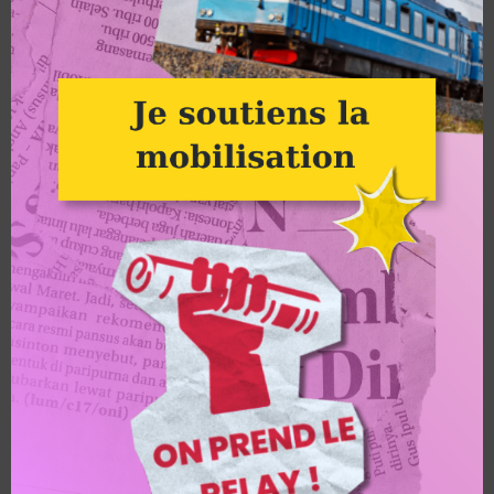
rejoindre la campagne « On prend le Relay ! » : le premier pas
est de signer la pétition
», conclut Rémi Donaint.
La campagne « On prend le Relay ! » ne fait que commencer.
Dans les prochaines semaines, des actions de mobilisation et
d’interpellation de la SNCF seront organisées dans de
nombreuses gares à travers le pays.
ARTICLES SIMILAIRES
Dans un contexte d’effondrement, Alternatiba Haïti se
mobilise encore et toujours pour l’écologie !
par Alternatiba
Relay et Bolloré : plus de 47 000 citoyen⋅nes se
mobilisent pour le climat et pour un espace public
neutre
par Alternatiba
Quelques ordinateurs sauvés lors des install party à