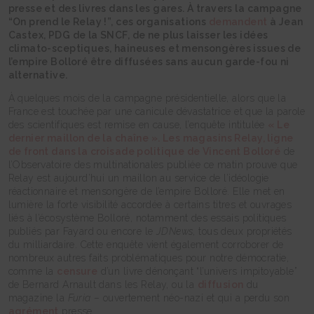
presse et des livres dans les gares. À travers la campagne
“On prend le Relay !”, ces organisations
demandent
à Jean
Castex, PDG de la SNCF, de ne plus laisser les idées
climato-sceptiques, haineuses et mensongères issues de
l’empire Bolloré être diffusées sans aucun garde-fou ni
alternative.
À quelques mois de la campagne présidentielle, alors que la
France est touchée par une canicule dévastatrice et que la parole
des scientifiques est remise en cause, l’enquête intitulée
« Le
dernier maillon de la chaîne ». Les magasins Relay, ligne
de front dans la croisade politique de Vincent Bolloré
de
l’Observatoire des multinationales publiée ce matin prouve que
Relay est aujourd’hui un maillon au service de l’idéologie
réactionnaire et mensongère de l’empire Bolloré. Elle met en
lumière la forte visibilité accordée à certains titres et ouvrages
liés à l’écosystème Bolloré, notamment des essais politiques
publiés par Fayard ou encore le
JDNews
, tous deux propriétés
du milliardaire. Cette enquête vient également corroborer de
nombreux autres faits problématiques pour notre démocratie,
comme la
censure
d’un livre dénonçant “l’univers impitoyable”
de Bernard Arnault dans les Relay, ou la
diffusion
du
magazine la
Furia
– ouvertement néo-nazi et qui a perdu son
agrément
presse.