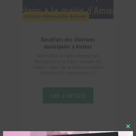
Groupe Alternatiba Amiens
Résultats des élections
municipales à Amiens
Alternatiba Amiens adresse ses
félicitations à la liste « Amiens en
mieux » pour sa victoire à la mairie
d’Amiens.Et nous tenons […]
LIRE L'ARTICLE
Clos
this