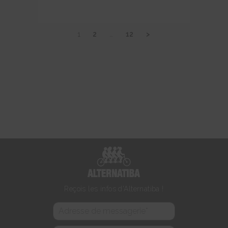
1
2
…
12
>
Reçois les infos d'Alternatiba !