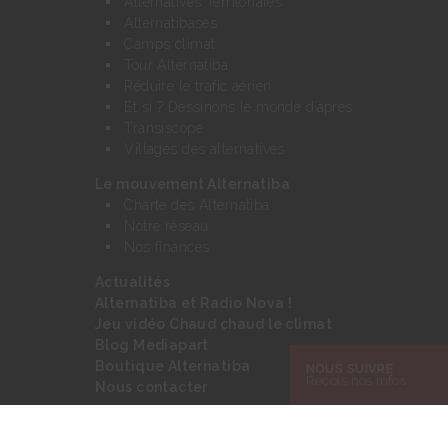
Alternatives Territoriales
Alternatibases
Camps climat
Tour Alternatiba
Réduire le trafic aérien
Et si ? Dessinons le monde d’après
Transiscope
Villages des alternatives
Le mouvement Alternatiba
Charte des Alternatiba
Notre réseau
Nos finances
Actualités
Alternatiba et Radio Nova !
Jeu vidéo Chaud chaud le climat
Blog Mediapart
Boutique Alternatiba
NOUS SUIVRE
Reçois nos infos
Nous contacter
Rechercher :