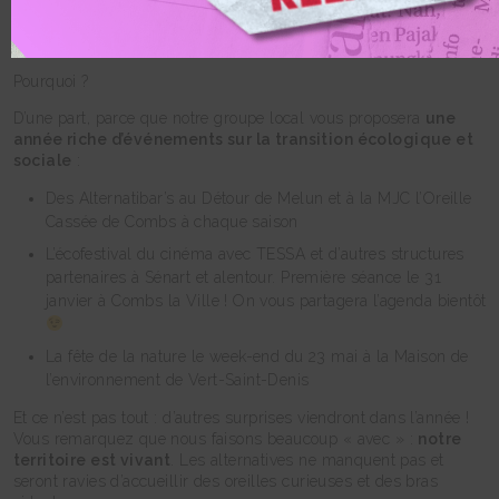
L’équipe d’Alternatiba Sénart 77 vous souhaite une bonne et
heureuse année 2026. Cette année a le chic pour rimer avec
« transition écologique ».
Pourquoi ?
D’une part, parce que notre groupe local vous proposera
une
année riche d’événements sur la transition écologique et
sociale
:
Des Alternatibar’s au Détour de Melun et à la MJC l’Oreille
Cassée de Combs à chaque saison
L’écofestival du cinéma avec TESSA et d’autres structures
partenaires à Sénart et alentour. Première séance le 31
janvier à Combs la Ville ! On vous partagera l’agenda bientôt
La fête de la nature le week-end du 23 mai à la Maison de
l’environnement de Vert-Saint-Denis
Et ce n’est pas tout : d’autres surprises viendront dans l’année !
Vous remarquez que nous faisons beaucoup « avec » :
notre
territoire est vivant
. Les alternatives ne manquent pas et
seront ravies d’accueillir des oreilles curieuses et des bras