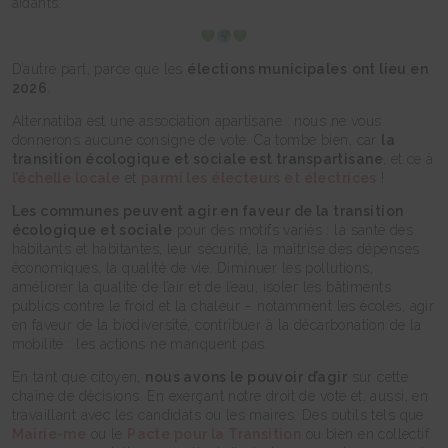
aidants.
D’autre part, parce que les
élections municipales
ont lieu en
2026
.
Alternatiba est une association apartisane : nous ne vous
donnerons aucune consigne de vote. Ca tombe bien, car
la
transition écologique et sociale est transpartisane
, et ce à
l’échelle locale
et
parmi les électeurs et électrices
!
Les communes peuvent agir en faveur de la transition
écologique et sociale
pour des motifs variés : la santé des
habitants et habitantes, leur sécurité, la maîtrise des dépenses
économiques, la qualité de vie. Diminuer les pollutions,
améliorer la qualité de l’air et de l’eau, isoler les bâtiments
publics contre le froid et la chaleur – notamment les écoles, agir
en faveur de la biodiversité, contribuer à la décarbonation de la
mobilité : les actions ne manquent pas.
En tant que citoyen,
nous avons le pouvoir d’agir
sur cette
chaîne de décisions. En exerçant notre droit de vote et, aussi, en
travaillant avec les candidats ou les maires. Des outils tels que
Mairie-me
ou le
Pacte pour la Transition
ou bien en collectif