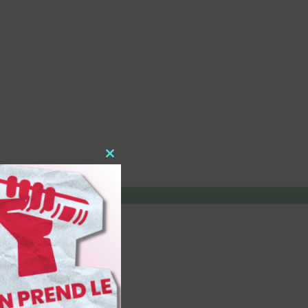
Close
this
module