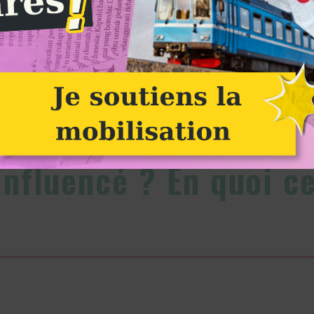
Influenceur ou influencé ? En quoi cette question est écologique. : Image à la une
Groupe Alternatiba Melun-Sénart
influencé ? En quoi c