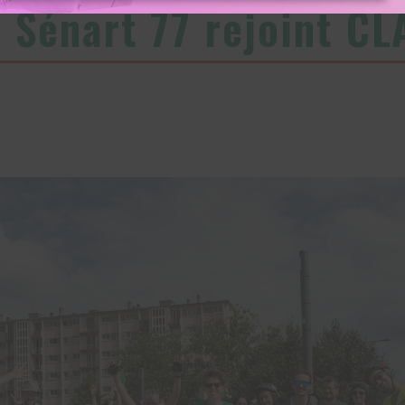
a Sénart 77 rejoint 