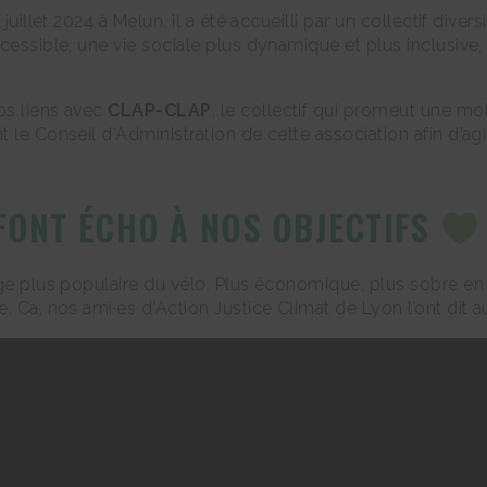
uillet 2024 à Melun, il a été accueilli par un collectif divers
ccessible, une vie sociale plus dynamique et plus inclusiv
os liens avec
CLAP-CLAP
, le collectif qui promeut une mob
 le Conseil d’Administration de cette association afin d’ag
FONT ÉCHO À NOS OBJECTIFS
ge plus populaire du vélo. Plus économique, plus sobre en 
. Ca, nos ami·es d’Action Justice Climat de Lyon l’ont dit a