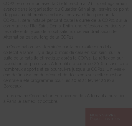
COP21 en commun avec la Coalition Climat 21. Ils ont également
avancé dans l’organisation du Quartier Génial qui servira de point
d’appui aux différentes mobilisations ayant lieu pendant la
COP21. Il sera installé pendant toute la durée de la COP21 sur la
commune de l’Ile-Saint-Denis. Enfin, une réflexion a eu lieu sur
les différents types de mobilisations que viendrait seconder
Alternatiba tout au long de la COP21.
La Coordination s’est terminée par la poursuite d’un débat
collectif a lancé il y a déjà 6 mois de cela en son sein, sur la
suite de la bataille climatique après la COP21. La réflexion sur
l’évolution du processus Alternatiba à partir de 2016 a suscité de
nombreux apports et se poursuivra jusqu’à la COP21. Un week-
end de finalisation du débat et de décisions sur cette question
centrale a été programmé pour les 20 et 21 février 2016 à
Bordeaux.
La prochaine Coordination Européenne des Alternatiba aura lieu
à Paris le samedi 17 octobre.
NOUS SUIVRE
Reçois nos infos