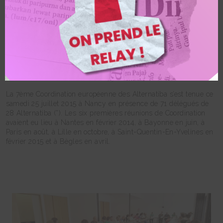
de la mobilisation !
Communiqué de presse de la Coordination européenne des
Alternatiba
Samedi 25 juillet 2015
La 7ème Coordination européenne des Alternatiba s’est tenue ce
samedi 25 juillet 2015 à Nancy en présence de 71 délégués de
28 Alternatiba (*). Les six premières réunions de Coordination
avaient eu lieu à Nantes en février 2014, à Bayonne en juin, à
Paris en août, à Lille en octobre, à Saint-Quentin-En-Yvelines en
février 2015 et à Bègles en avril.