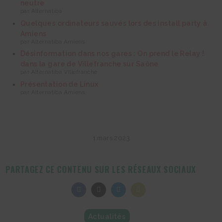
neutre
par Alternatiba
Quelques ordinateurs sauvés lors des install party à
Amiens
par Alternatiba Amiens
Désinformation dans nos gares : On prend le Relay !
dans la gare de Villefranche sur Saône
par Alternatiba Villefranche
Présentation de Linux
par Alternatiba Amiens
1 mars 2023
PARTAGEZ CE CONTENU SUR LES RÉSEAUX SOCIAUX
Share
Share
Share
Share
on
on
on
on
Facebook
Twitter
LinkedIn
Email
Actualités