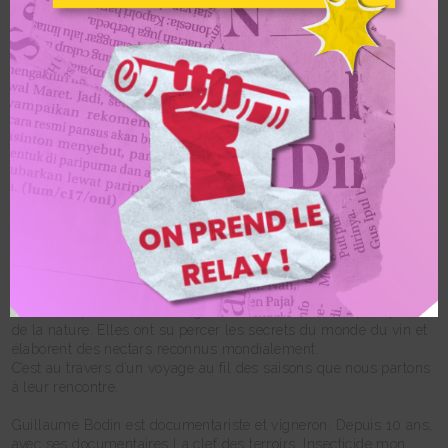
Vigneronnes Lundi 13 mars 20h : Image à la une
Groupe Alternatiba Villefranche
Vigneronnes Lundi 13
mars 20h
CinémAlternatiba: Vigneronnes de Guillaume Bodin
Véritables pionnières, ces vigneronnes travaillent au plus proche
de la nature. Elles ont su percer les secrets du monde du vin et
élaborent des nectars reconnus mondialement.
C’est au travers d’un voyage au fil des saisons que nous partons
à leur rencontre.
Guillaume Bodin est documentariste et vigneron. Depuis 10 ans,
avec ses documentaires La clef des terroirs, Insecticide mon