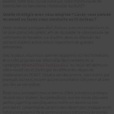
élaborer notre plan climat avant que notre communauté de
communes ne commence l’élaboration du PCAET.
Quelle stratégie avez-vous adoptée ? L’avez-vous pensée
en amont ou l’avez-vous construite au fil de l’eau ?
Notre stratégie principale était d’arriver avec des propositions et
un plan climat très précis, afin de dissuader la communauté de
communes de travailler sur d’autres idées ou d’écouter les
conseils d’autres acteur·ices et notamment de grandes
entreprises.
Dès le début, nous nous sommes appuyé·es sur les formations
et les kits proposés par Alternatiba dans le cadre de la
campagne
Alternatives Territoriales
, qui nous ont permis·es
d’être réactif·ves et d’anticiper les différentes étapes de
l’élaboration du PCAET. Grâce à ces documents, nous avons, par
exemple, pu nous assurer qu’une concertation citoyenne ait bien
lieu dès sa conception.
Éviter tous les pièges nous a permis d’être présent·es à chaque
réunion pour soutenir nos propositions que les élu·es pouvaient
parfois juger trop compliquées à mettre en œuvre ou non
prioritaires. L’expertise de certains des citoyen·nes impliqué·es et
notre connaissance de la commune nous ont permis de pointer