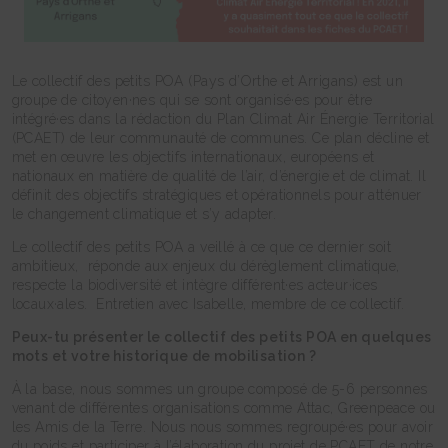
Le collectif des petits POA (Pays d’Orthe et Arrigans) est un
groupe de citoyen·nes qui se sont organisé·es pour être
intégré·es dans la rédaction du Plan Climat Air Énergie Territorial
(PCAET) de leur communauté de communes. Ce plan décline et
met en œuvre les objectifs internationaux, européens et
nationaux en matière de qualité de l’air, d’énergie et de climat. Il
définit des objectifs stratégiques et opérationnels pour atténuer
le changement climatique et s’y adapter.
Le collectif des petits POA a veillé à ce que ce dernier soit
ambitieux, réponde aux enjeux du dérèglement climatique,
respecte la biodiversité et intègre différent·es acteur·ices
locaux·ales. Entretien avec Isabelle, membre de ce collectif.
Peux-tu présenter le collectif des petits POA en quelques
mots et votre historique de mobilisation ?
À la base, nous sommes un groupe composé de 5-6 personnes
venant de différentes organisations comme Attac, Greenpeace ou
les Amis de la Terre. Nous nous sommes regroupé·es pour avoir
du poids et participer à l’élaboration du projet de PCAET de notre