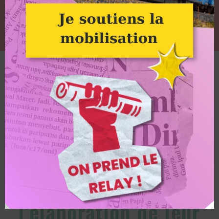
Collectif des petits POA dans les Landes : carte et photo d'un stand
Alternatiba
Victoire citoyenne :
des citoyen·nes
prennent part à
l’élaboration de leur