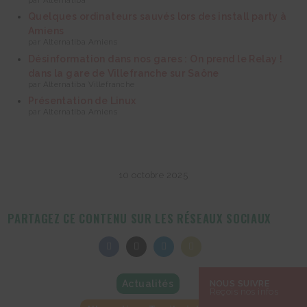
Quelques ordinateurs sauvés lors des install party à
Amiens
par Alternatiba Amiens
Désinformation dans nos gares : On prend le Relay !
dans la gare de Villefranche sur Saône
par Alternatiba Villefranche
Présentation de Linux
par Alternatiba Amiens
10 octobre 2025
PARTAGEZ CE CONTENU SUR LES RÉSEAUX SOCIAUX
Share
Share
Share
Share
on
on
on
on
Facebook
Twitter
LinkedIn
Email
Actualités
NOUS SUIVRE
Reçois nos infos