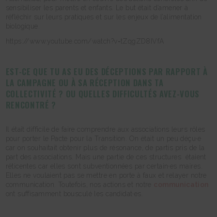
sensibiliser les parents et enfants. Le but était d’amener à
réfléchir sur leurs pratiques et sur les enjeux de l’alimentation
biologique.
https://www.youtube.com/watch?v=tZqgZD8IVfA
EST-CE QUE TU AS EU DES DÉCEPTIONS PAR RAPPORT À
LA CAMPAGNE OU À SA RÉCEPTION DANS TA
COLLECTIVITÉ ? OU QUELLES DIFFICULTÉS AVEZ-VOUS
RENCONTRÉ ?
Il était difficile de faire comprendre aux associations leurs rôles
pour porter le Pacte pour la Transition. On était un peu déçu·e
car on souhaitait obtenir plus de résonance, de partis pris de la
part des associations. Mais une partie de ces structures étaient
réticentes car elles sont subventionnées par certain·es maires.
Elles ne voulaient pas se mettre en porte à faux et relayer notre
communication. Toutefois, nos actions et notre
communication
ont suffisamment bousculé les candidat·es.