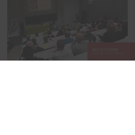
NOUS SUIVRE
Reçois nos infos
Vendredi 21 février 2020 – Trois semaines avant les élections, le
mouvement citoyens Alternatives Territoriales Mulhouse / Sud Alsace
rassemblant des citoyens et associations de toute la M2A organisent
un événement pour présenter le Pacte pour la Transition et ses 32
mesures aux candidats des communes de la Mulhouse Alsace
Agglomération – m2A.
QUELLES SONT LES PROCHAINES GRANDES ÉCHÉANCES
POUR TON GROUPE ? COMMENT AVEZ-VOUS PRÉVU DE