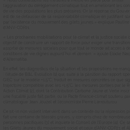
« Nous connaissons les mesures à mettre en place pour limiter
l’aggravation du dérèglement climatique tout en améliorant les con
de vie des populations les plus précaires. Or la réponse du Gouv
est de se défausser de sa responsabilité climatique en justifiant so
par l’existence du mouvement des gilets jaunes.» explique Paulin
d’ANV-COP21.
« Les prochaines mobilisations pour le climat et la justice sociale 
objectif de construire un rapport de force pour exiger une transition
assortie de mesures sociales pour que tout le monde ait accès à d
conditions de vie dignes aujourd’hui et demain. » ajoute Elodie Na
d’Alternatiba.
En effet, les diagnostics de la situation et les propositions ne man
: l’étude de B&L Evolution [1] qui, suite à la parution du rapport spé
GIEC sur le modèle +1,5°C, traduit en mesures concrètes ce que sig
trajectoire compatible avec les +1,5°C, les mesures portées par le 
Action Climat [2], dont la Contribution Carbone Jaune et Verte inscr
une fiscalité juste fait partie, ou le Pacte finance-climat soutenu par
climatologue Jean Jouzel et l’économiste Pierre Larrouturou.
Ce sit-in non violent intervient dans un contexte où la répression po
fait une centaine de blessés graves, y compris chez de nombreus
personnes pacifiques [3] et inquiète le Conseil de l’Europe [4]. Ce 
les Gilets Jaunes du mouvement social et ceux d’ANV-COP21 et Al