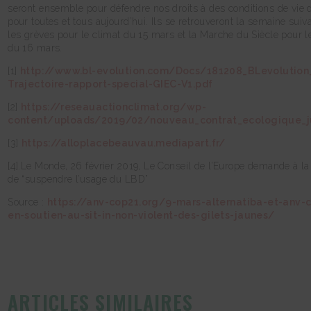
seront ensemble pour défendre nos droits à des conditions de vie 
pour toutes et tous aujourd’hui. Ils se retrouveront la semaine suiv
les grèves pour le climat du 15 mars et la Marche du Siècle pour l
du 16 mars.
[1]
http://www.bl-evolution.com/Docs/181208_BLevolution
Trajectoire-rapport-special-GIEC-V1.pdf
[2]
https://reseauactionclimat.org/wp-
content/uploads/2019/02/nouveau_contrat_ecologique_j
[3]
https://alloplacebeauvau.mediapart.fr/
[4].Le Monde, 26 février 2019, Le Conseil de l’Europe demande à la
de “suspendre l’usage du LBD”
Source :
https://anv-cop21.org/9-mars-alternatiba-et-anv-
en-soutien-au-sit-in-non-violent-des-gilets-jaunes/
ARTICLES SIMILAIRES