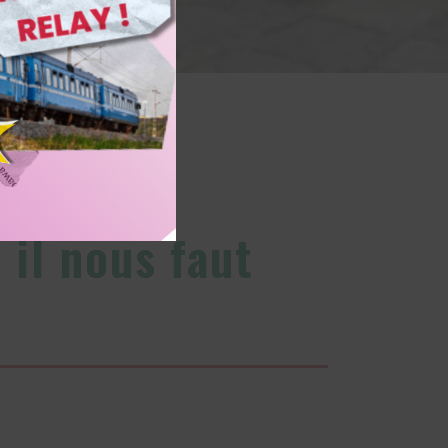
es services publics
 il nous faut