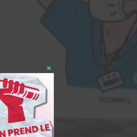
Close
this
module