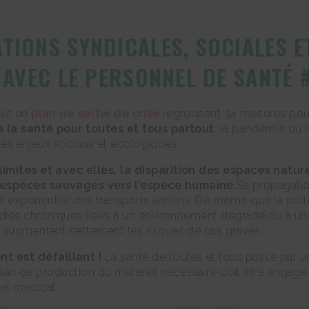
TIONS SYNDICALES, SOCIALES E
N AVEC LE PERSONNEL DE SANTÉ
lic un
plan de sortie de crise
regroupant 34 mesures pour
à la santé pour toutes et tous partout
: la pandémie du C
e les enjeux sociaux et écologiques.
 limites et avec elles, la disparition des espaces nat
 espèces sauvages vers l’espèce humaine.
Sa propagatio
xponentiel des transports aériens. De même que la pollutio
adies chroniques liées à un environnement dégradé ou à un
e,augmentent nettement les risques de cas graves.
t est défaillant !
La santé de toutes et tous passe par u
n plan de production du matériel nécessaire doit être engagé
el médical.