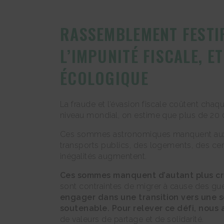
RASSEMBLEMENT FESTIF
L’IMPUNITÉ FISCALE, E
ÉCOLOGIQUE
La fraude et l’évasion fiscale coûtent chaq
niveau mondial, on estime que plus de 20 00
Ces sommes astronomiques manquent aux fi
transports publics, des logements, des cent
inégalités augmentent.
Ces sommes manquent d’autant plus cru
sont contraintes de migrer à cause des gu
engager dans une transition vers une so
soutenable. Pour relever ce défi, nous
de valeurs de partage et de solidarité.