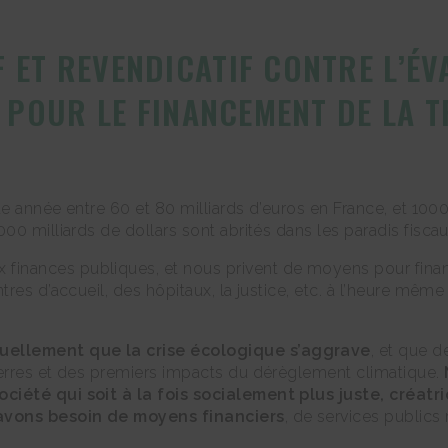
 ET REVENDICATIF CONTRE L’ÉVA
T POUR LE FINANCEMENT DE LA 
ue année entre 60 et 80 milliards d’euros en France, et 100
0 milliards de dollars sont abrités dans les paradis fiscau
nances publiques, et nous privent de moyens pour finan
res d’accueil, des hôpitaux, la justice, etc. à l’heure même
ellement que la crise écologique s’aggrave
, et que 
erres et des premiers impacts du dérèglement climatique.
ciété qui soit à la fois socialement plus juste, créat
 avons besoin de moyens financiers
, de services publics