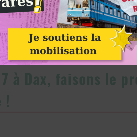
Le 9 janvier 2017 à Dax, faisons le procès de l’évasion fiscale ! : Image à la une
Alternatiba
17 à Dax, faisons le p
 !