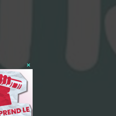
Close
this
module