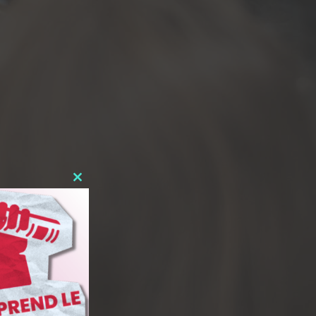
Close
this
module