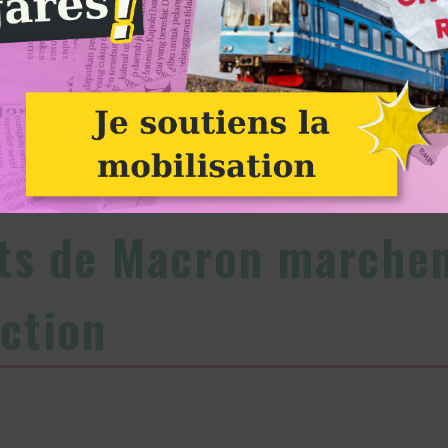
Crédit photo : Guenolé Le Gal
Alternatiba
aits de Macron marche
iction