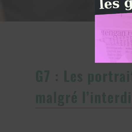
G7 : Les portr
malgré l’interd