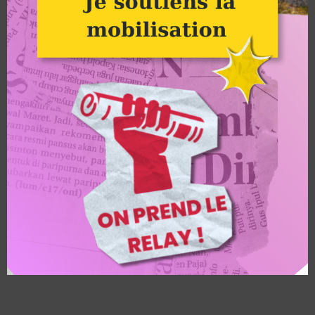
2018. Elle a été créée pour lancer un appel à la résistance et
l’interdiction de tous les pesticides. Au niveau local, elle mène
des actions en Beaujolais – Val de Saône et en région lyonnaise.
Générations Futures
:
https://www.generations-futures.fr/
et
https://lyon.generations-futures.fr/
Générations Futures est une association française et ONG,
fondée en 1996. Elle
a pour but notamment de soutenir une agriculture durable en
opposition à
l’agriculture intensive utilisant des pesticides et engrais de
synthèse.