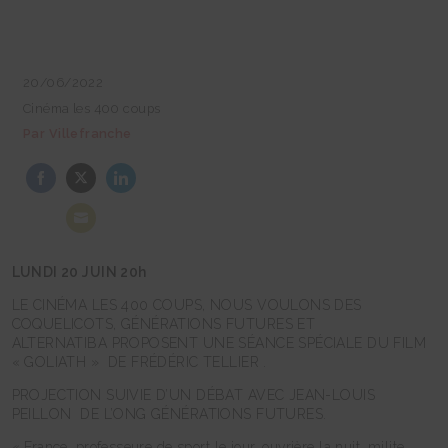
20/06/2022
Cinéma les 400 coups
Par Villefranche
Share
Share
Share
on
on
on
Facebook
Twitter
LinkedIn
Share
on
Email
LUNDI 20 JUIN 20h
LE CINÉMA LES 400 COUPS, NOUS VOULONS DES
COQUELICOTS, GÉNÉRATIONS FUTURES ET
ALTERNATIBA PROPOSENT UNE SÉANCE SPÉCIALE DU FILM
« GOLIATH » DE FRÉDÉRIC TELLIER .
PROJECTION SUIVIE D’UN DÉBAT AVEC JEAN-LOUIS
PEILLON DE L’ONG GÉNÉRATIONS FUTURES.
« France, professeure de sport le jour,
ouvrière la nuit, milite