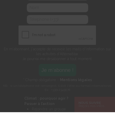
En m'abonnant, j'accepte de recevoir les mails d'information sur
les activités d'Alternatiba.
Je pourrai me désabonner à tout moment.
* Champ obligatoire -
Mentions légales
NB : si un téléphone est renseigné, il doit l'être au format international.
Ex : +33612345678
Climat : pourquoi agir ?
NOUS SUIVRE
Passer à l’action
Reçois nos infos
Rejoindre un groupe
Faire un don