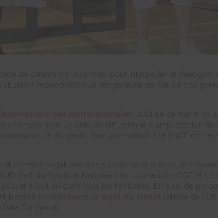
ution de cahiers de vacances, pour interpeller et dialoguer 
e situation monopolistique dangereuse qui fait de nos gare
Observatoire des multinationales
, publiée ce mardi 30 
oire français sont un outil de diffusion et d’amplification 
 mécanismes et de garde-fous permettant à la SNCF de s’assu
 et climato-négationnistes au sein de la presse, le mouve
 SUD-Rail, du Syndicat National des Journalistes CGT et d
asser à l’action dans tous les territoires. En plus de propa
ent Bolloré
invisibilisent le sujet du climat
(étude de l’Obs
 Data For Good).