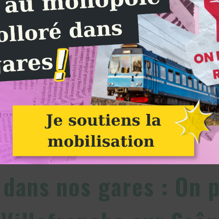
on dans nos gares : On prend le Relay ! dans la gare de Villefranche sur Saône : I
Groupe Alternatiba Villefranche
dans nos gares : On p