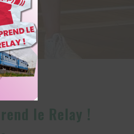
mage à la une
rend le Relay !