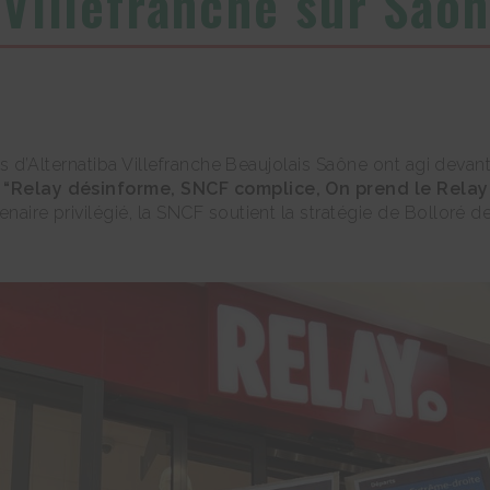
 Villefranche sur Saô
stes d’Alternatiba Villefranche Beaujolais Saône ont agi deva
e
“Relay désinforme, SNCF complice, On prend le Relay 
naire privilégié, la SNCF soutient la stratégie de Bolloré d