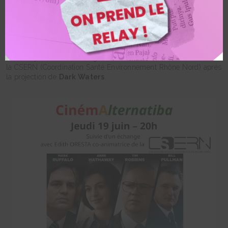
Après l’émission d’Alors on change du 26 mai intitulée
« Ces
polluants éternels qui nous sapent la santé… »
on continue
sur le sujet avec un échange avec Edith Oresta co-animatrice de
la CSERN (Coordination Santé Environnement Rhône Nord) après
la projection de
Dark Waters
.