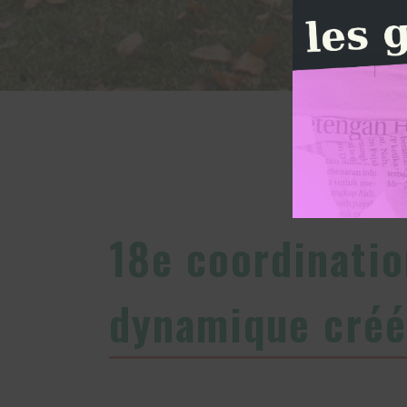
18e coordinatio
dynamique créée