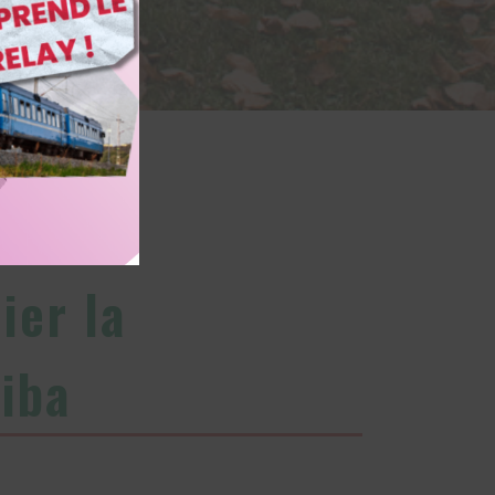
ier la
iba