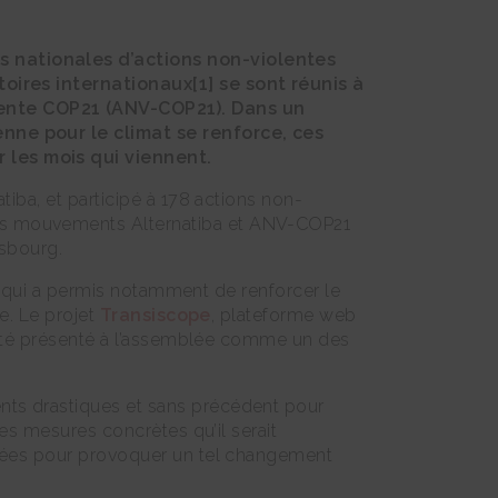
s nationales d’actions non-violentes
itoires internationaux
[1]
se sont réunis à
lente COP21 (ANV-COP21). Dans un
enne pour le climat se renforce, ces
 les mois qui viennent.
iba, et participé à 178 actions non-
les mouvements Alternatiba et ANV-COP21
asbourg.
ba qui a permis notamment de renforcer le
e. Le projet
Transiscope
, plateforme web
a été présenté à l’assemblée comme un des
nts drastiques et sans précédent pour
les mesures concrètes qu’il serait
enées pour provoquer un tel changement