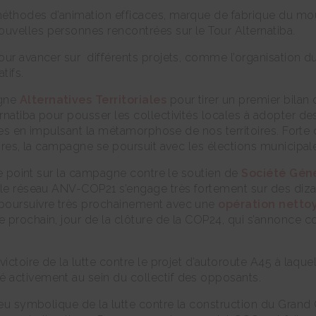
 méthodes d’animation efficaces, marque de fabrique du m
uvelles personnes rencontrées sur le Tour Alternatiba.
our avancer sur différents projets, comme l’organisation 
tifs.
agne
Alternatives Territoriales
pour tirer un premier bilan
rnatiba pour pousser les collectivités locales à adopter d
tives en impulsant la métamorphose de nos territoires. Fort
oires, la campagne se poursuit avec les élections municipal
 le point sur la campagne contre le soutien de
Société Gén
 le réseau ANV-COP21 s’engage très fortement sur des dizain
 poursuivre très prochainement avec une
opération netto
re prochain, jour de la clôture de la COP24, qui s’annon
victoire de la lutte contre le projet d’autoroute A45 à la
 activement au sein du collectif des opposants.
ieu symbolique de la lutte contre la construction du Grand