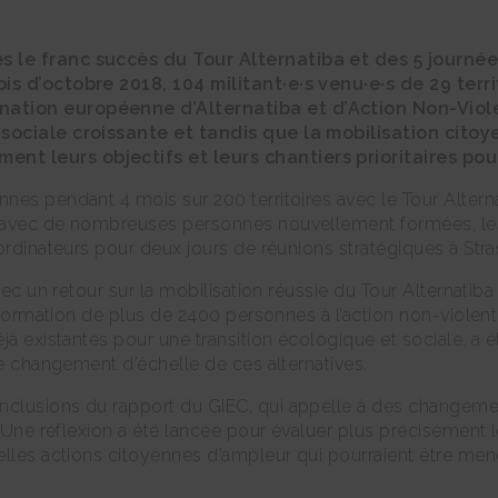
s le franc succès du Tour Alternatiba et des 5 journée
is d’octobre 2018, 104 militant·e·s venu·e·s de 29 terr
nation européenne d’Alternatiba et d’Action Non-Vio
 sociale croissante et tandis que la mobilisation citoy
t leurs objectifs et leurs chantiers prioritaires pour
es pendant 4 mois sur 200 territoires avec le Tour Alternat
is avec de nombreuses personnes nouvellement formées, 
oordinateurs pour deux jours de réunions stratégiques à Str
avec un retour sur la mobilisation réussie du Tour Alternati
a formation de plus de 2400 personnes à l’action non-violent
éjà existantes pour une transition écologique et sociale, 
de changement d’échelle de ces alternatives.
nclusions du rapport du GIEC, qui appelle à des changeme
. Une réflexion a été lancée pour évaluer plus précisément 
velles actions citoyennes d’ampleur qui pourraient être m