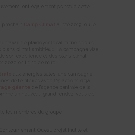
ouvement, ont également ponctué cette
du prochain
Camp Climat
à l’été 2019, ou le
 du travail de plaidoyer local mené depuis
es plans climat ambitieux. La campagne vise
e de son expérience et des plans climat
es 2020 en ligne de mire.
érale
aux énergies sales, une campagne
es de territoires avec 125 actions déjà
yage géante
de l’agence centrale de la
ce comme un nouveau grand rendez-vous de
quelle les membres du groupe
 Contournement Ouest, projet inutile et