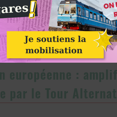
© Alban Hefti
Alternatiba
n européenne : amplif
 par le Tour Alternat