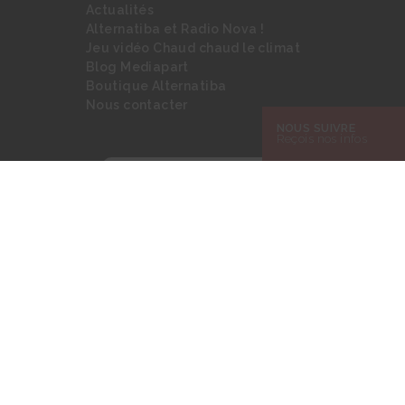
Actualités
Alternatiba et Radio Nova !
Jeu vidéo Chaud chaud le climat
Blog Mediapart
Boutique Alternatiba
Nous contacter
NOUS SUIVRE
Reçois nos infos
Rechercher :
Mentions légales
© 2026 Alternatiba
Site hébergé par
Infomaniak