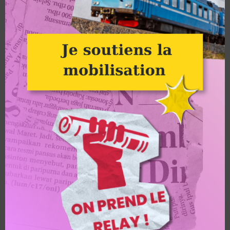
Groupe Alternatiba Versailles
Une alimentation pour toutes et
tous
Comment rendre une alimentation de
qualité accessible à tous ceux et
celles qui le souhaitent ?
Vidéo de
la table ronde et résumé des
interventions.
LIRE L'ARTICLE