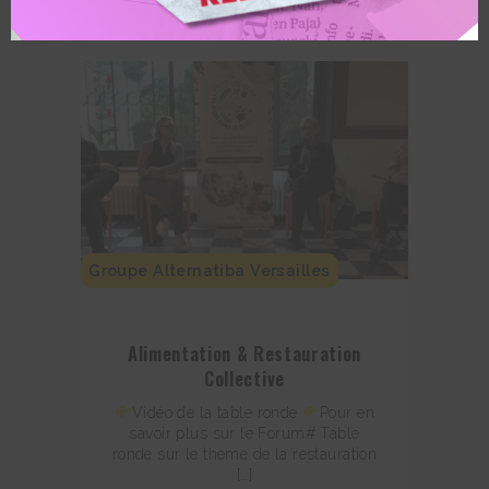
Groupe Alternatiba Versailles
Alimentation & Restauration
Collective
Vidéo de la table ronde
Pour en
savoir plus sur le Forum# Table
ronde sur le thème de la restauration
[…]